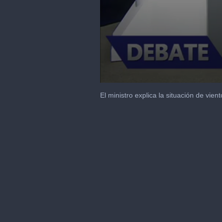
0
seconds
El ministro explica la situación de vien
of
49
seconds
Volume
90%