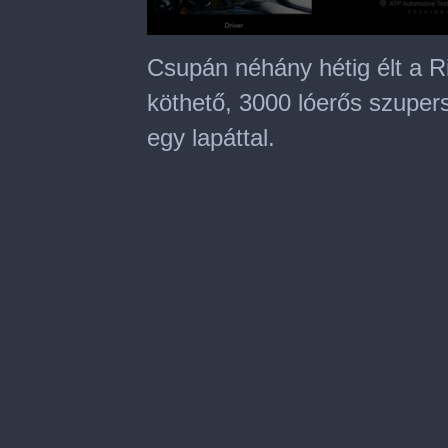
0
seconds
Csupán néhány hétig élt a R
of
3
köthető, 3000 lóerős szupers
minutes,
4
egy lapáttal.
seconds