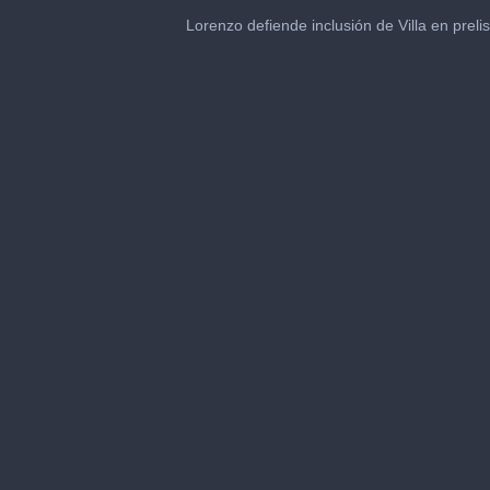
0
seconds
Lorenzo defiende inclusión de Villa en preli
of
1
minute,
23
seconds