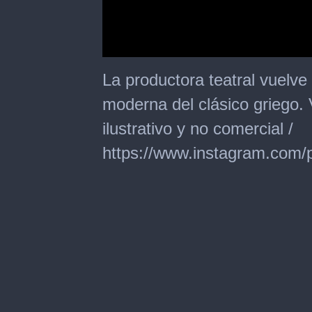
0
seconds
La productora teatral vuelve
of
52
moderna del clásico griego.
seconds
ilustrativo y no comercial /
https://www.instagram.com