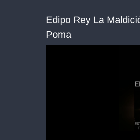
Edipo Rey La Maldició
Poma