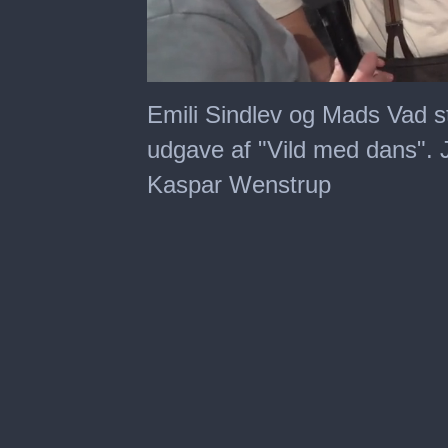
0
seconds
Emili Sindlev og Mads Vad sti
of
5
udgave af "Vild med dans". J
minutes,
10
Kaspar Wenstrup
seconds