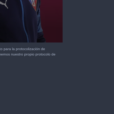
o para la protocolización de
nemos nuestro propio protocolo de