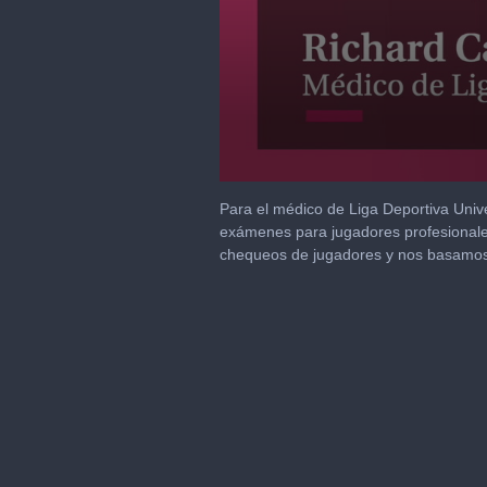
0
seconds
Para el médico de Liga Deportiva Unive
of
exámenes para jugadores profesionales
58
chequeos de jugadores y nos basamos e
seconds
Volume
90%