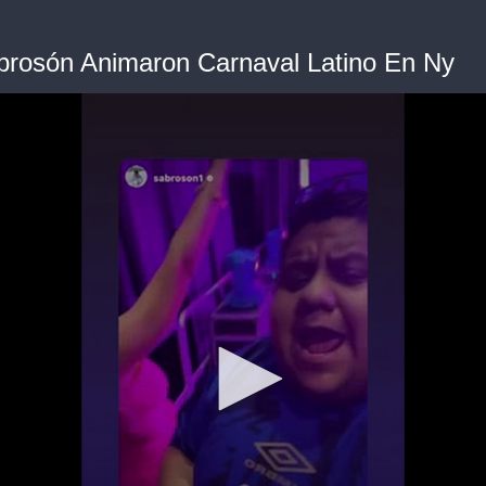
brosón Animaron Carnaval Latino En Ny