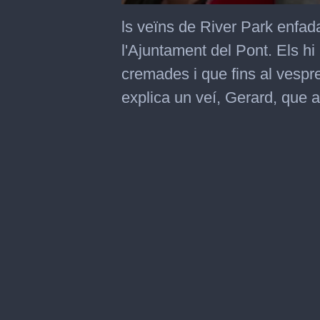
0
seconds
ls veïns de River Park enfad
of
1
l'Ajuntament del Pont. Els hi
minute,
29
cremades i que fins al vespr
seconds
explica un veí, Gerard, que 