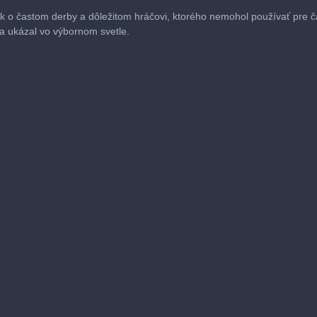
k o častom derby a dôležitom hráčovi, ktorého nemohol používať pre č
sa ukázal vo výbornom svetle.
me