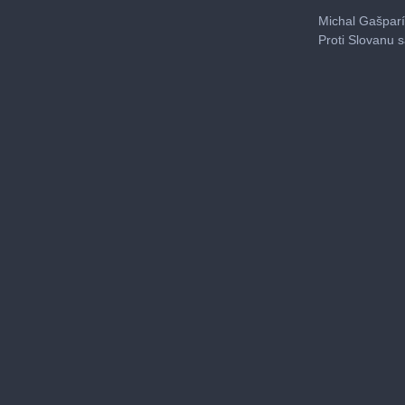
0
seconds
Michal Gašparí
of
Proti Slovanu 
5
minutes,
3
seconds
Volu
0%