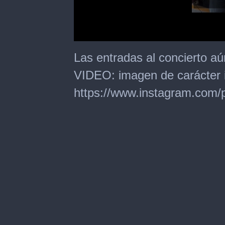
0
seconds
Las entradas al concierto aú
of
22
VIDEO: imagen de carácter il
seconds
https://www.instagram.com/