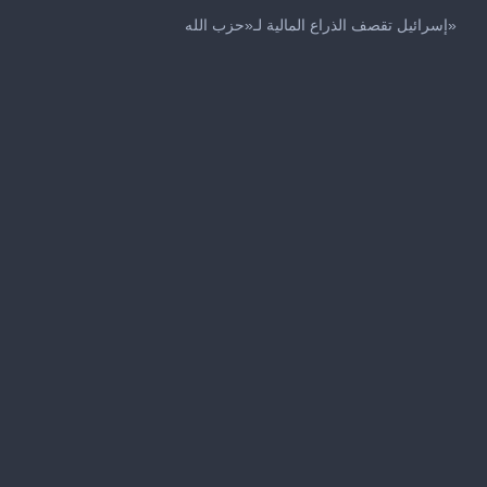
0
seconds
إسرائيل تقصف الذراع المالية لـ«حزب الله»
of
34
seconds