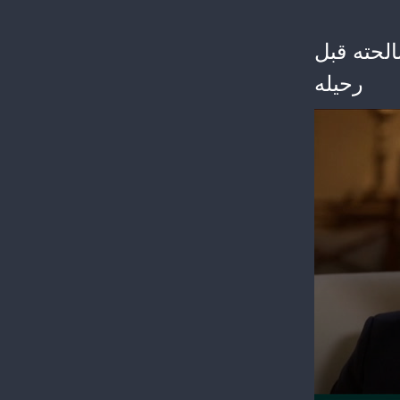
لحته قبل
رحيله