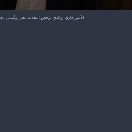
الأمير هاري: والدي يرفض التحدث معي وأتمنى مص
me