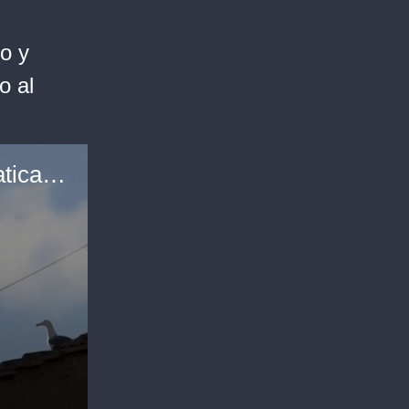
o y
o al
Habemus papam: hubo fumata blanca en el Vaticano y ahora se espera el anuncio del sucesor de Francisco al frente de la Iglesia Católica