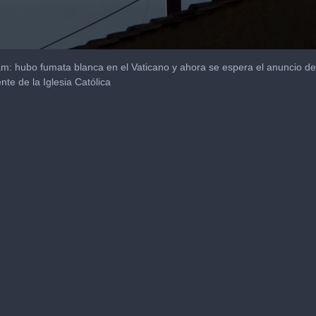
 hubo fumata blanca en el Vaticano y ahora se espera el anuncio de
ente de la Iglesia Católica
me