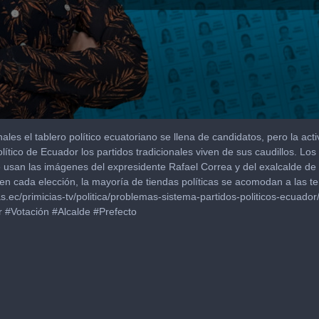
ales el tablero político ecuatoriano se llena de candidatos, pero la acti
lítico de Ecuador los partidos tradicionales viven de sus caudillos. Lo
ue usan las imágenes del expresidente Rafael Correa y del exalcalde d
en cada elección, la mayoría de tiendas políticas se acomodan a las t
as.ec/primicias-tv/politica/problemas-sistema-partidos-politicos-ecuado
#Votación #Alcalde #Prefecto