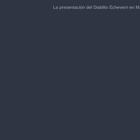
0
seconds
La presentación del Diablito Echeverri en M
of
1
minute,
7
seconds