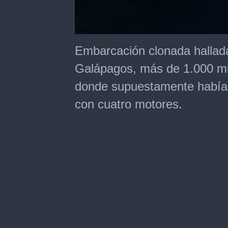
0
seconds
Embarcación clonada hallada
of
50
Galápagos, más de 1.000 mi
seconds
donde supuestamente había 
con cuatro motores.