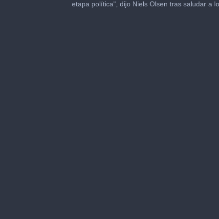
of
etapa política", dijo Niels Olsen tras saludar a l
1
minute,
39
seconds