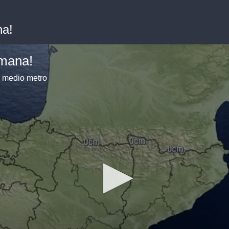
na!
emana!
i medio metro