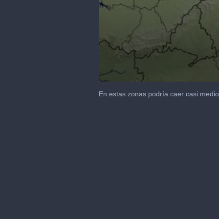
0
seconds
En estas zonas podría caer casi medi
of
9
seconds
Volume
90%