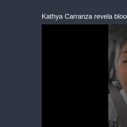
Kathya Carranza revela bloo