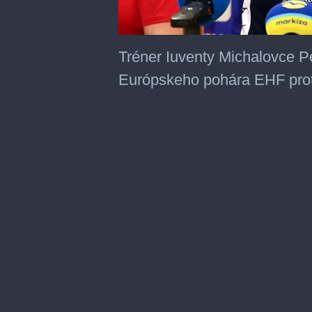
0
of
Tréner Iuventy Michalovce Pe
1
minute,
Európskeho pohára EHF prot
35
seconds