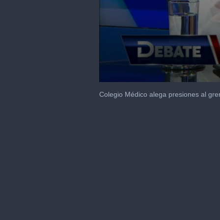
0
seconds
Colegio Médico alega presiones al gre
of
1
minute,
16
seconds
Volume
90%