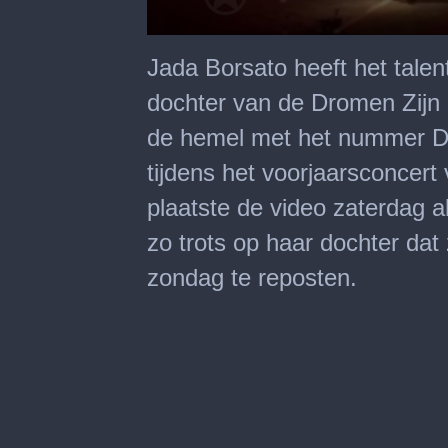
0
seconds
Jada Borsato heeft het tale
of
1
dochter van de Dromen Zijn 
minute,
2
de hemel met het nummer 
seconds
tijdens het voorjaarsconcert
plaatste de video zaterdag 
zo trots op haar dochter dat 
zondag te reposten.