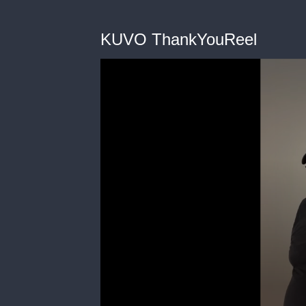
KUVO ThankYouReel