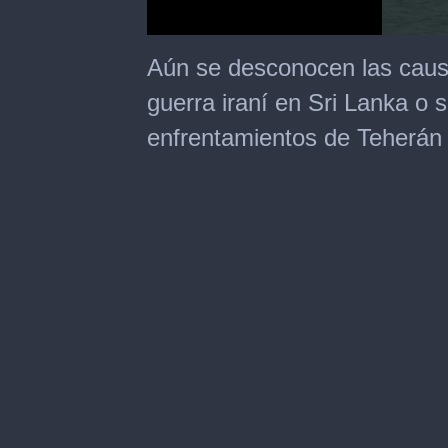
0
seconds
Aún se desconocen las caus
of
25
guerra iraní en Sri Lanka o s
seconds
enfrentamientos de Teherán 