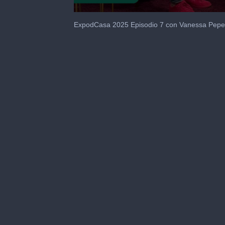
0
seconds
ExpodCasa 2025 Episodio 7 con Vanessa Pepe
of
11
minutes,
40
seconds