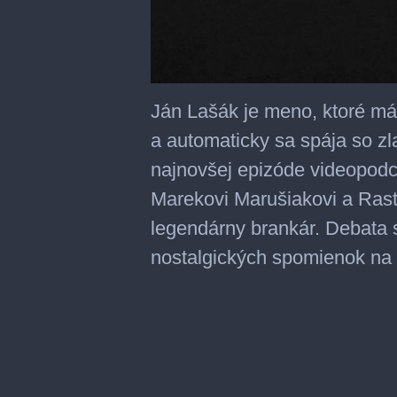
0
seconds
Ján Lašák je meno, ktoré má
of
36
a automaticky sa spája so zl
minutes,
27
najnovšej epizóde videopod
seconds
Marekovi Marušiakovi a Ras
legendárny brankár. Debata s
nostalgických spomienok na 