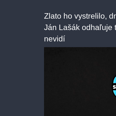
Zlato ho vystrelilo,
Ján Lašák odhaľuje t
nevidí