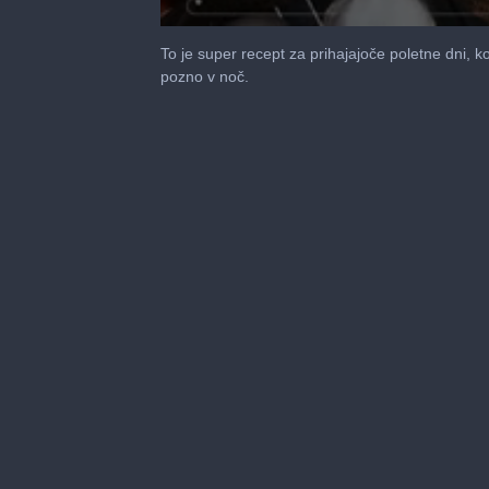
0
seconds
To je super recept za prihajajoče poletne dni, k
of
pozno v noč.
3
minutes,
35
seconds