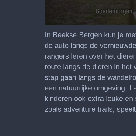
0
seconds
In Beekse Bergen kun je met z
of
3
de auto langs de vernieuwde
minutes,
17
rangers leren over het diere
seconds
route langs de dieren in het w
stap gaan langs de wandelrou
een natuurrijke omgeving. L
kinderen ook extra leuke en
zoals adventure trails, speel