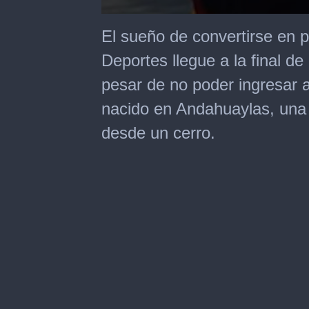
0
seconds
El sueño de convertirse en p
of
1
Deportes llegue a la final d
minute,
14
pesar de no poder ingresar a
seconds
nacido en Andahuaylas, una 
desde un cerro.