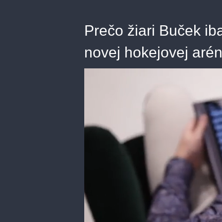
Prečo žiari Buček ib
novej hokejovej arén