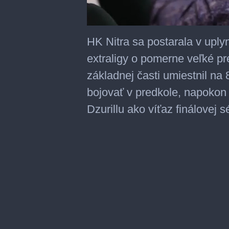
0
seconds
HK Nitra sa postarala v uply
of
34
extraligy o pomerne veľké pr
minutes,
26
základnej časti umiestnil na 
seconds
bojovať v predkole, napokon
Dzurillu ako víťaz finálovej sé