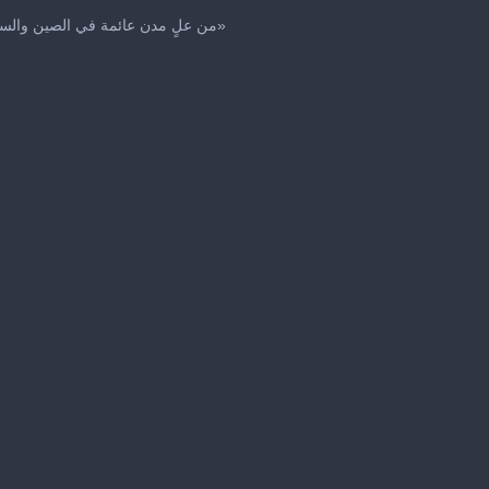
من علٍ مدن عائمة في الصين والسبب.. «دوكسوري»
me