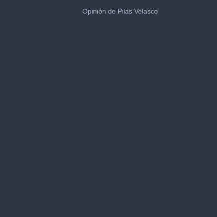
0
seconds
Opinión de Pilas Velasco
of
4
minutes,
8
seconds