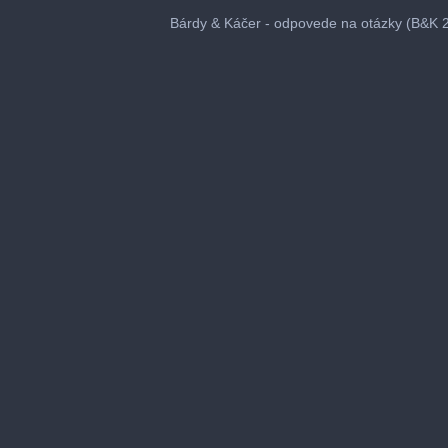
0
seconds
Bárdy & Káčer - odpovede na otázky (B&K 
of
32
minutes,
16
seconds