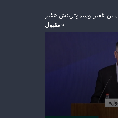
لى بن غفير وسموتريتش «غير
مقبول»