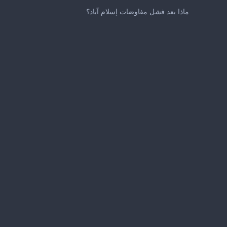
0
seconds
ماذا بعد فشل مفاوضات إسلام آباد؟
of
2
minutes,
37
seconds