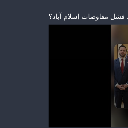
د فشل مفاوضات إسلام آباد؟