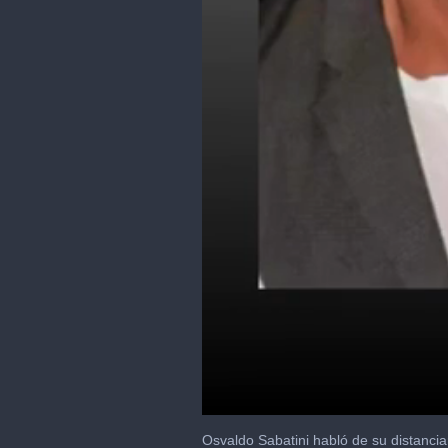
0
of
Osvaldo Sabatini habló de su distanci