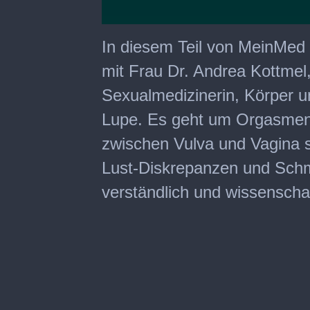
0
seconds
In diesem Teil von MeinMe
of
9
mit Frau Dr. Andrea Kottmel
minutes,
51
Sexualmedizinerin, Körper u
seconds
Lupe. Es geht um Orgasmen 
zwischen Vulva und Vagina 
Lust-Diskrepanzen und Sch
verständlich und wissenschaft