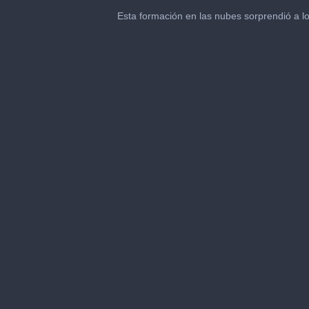
0
seconds
Esta formación en las nubes sorprendió a 
of
40
seconds