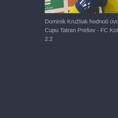
0
seconds
Dominik Kružliak hodnotí úv
of
1
Cupu Tatran Prešov - FC Koš
minute,
30
2:2
seconds