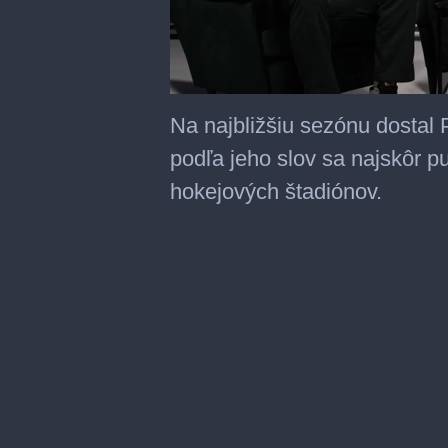
0
seconds
Na najbližšiu sezónu dostal 
of
1
podľa jeho slov sa najskôr p
minute,
29
hokejových štadiónov.
seconds