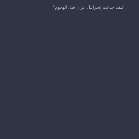
0
seconds
كيف خدعت إسرائيل إيران قبل الهجوم؟
of
2
minutes,
5
seconds