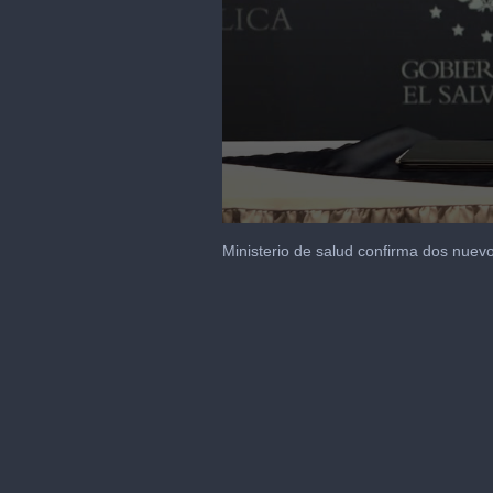
0
seconds
Ministerio de salud confirma dos nuev
of
1
minute,
2
seconds
Volume
90%