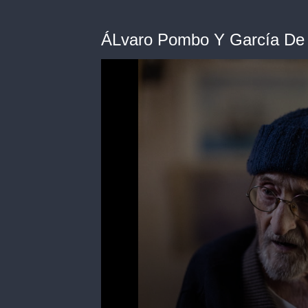
ÁLvaro Pombo Y García De 