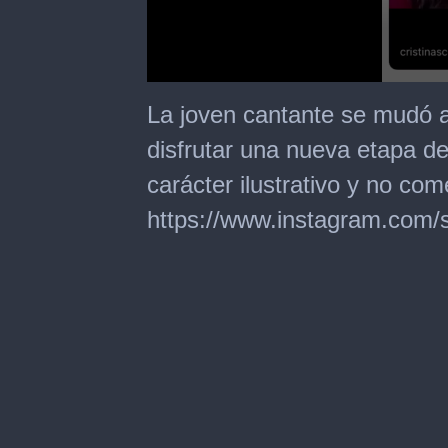
0
seconds
La joven cantante se mudó a
of
15
disfrutar una nueva etapa d
seconds
carácter ilustrativo y no come
https://www.instagram.com/