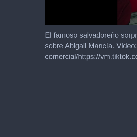
0
seconds
El famoso salvadoreño sorpr
of
22
sobre Abigail Mancía. Video:
seconds
comercial/https://vm.tiktok