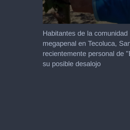
0
seconds
Habitantes de la comunidad
of
2
megapenal en Tecoluca, San
minutes,
51
recientemente personal de "
seconds
su posible desalojo