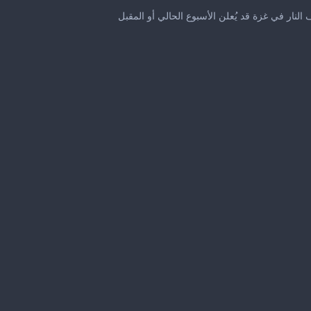
0
seconds
لنار في غزة قد يُعلن الأسبوع الحالي أو المقبل
of
31
seconds