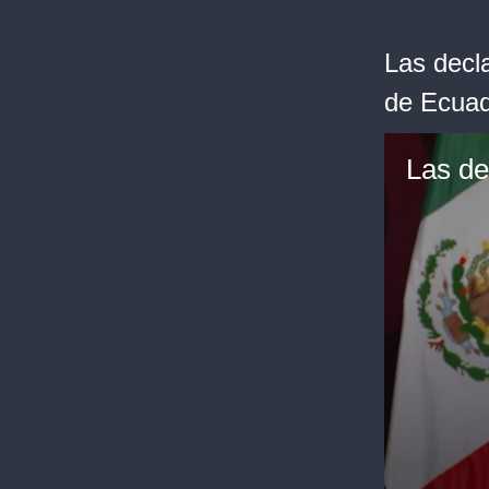
Las decl
de Ecua