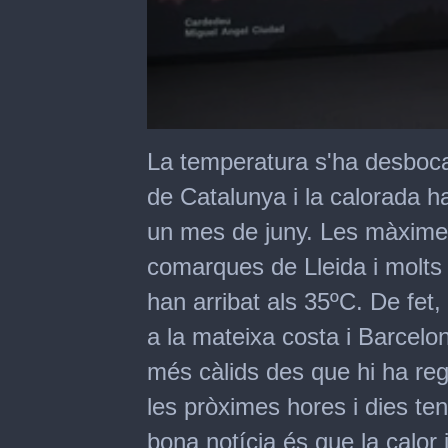
0
seconds
La temperatura s'ha desboc
of
6
de Catalunya i la calorada ha
minutes,
20
un mes de juny. Les màximes
seconds
comarques de Lleida i molts te
han arribat als 35ºC. De fet
a la mateixa costa i Barcelo
més càlids des que hi ha re
les pròximes hores i dies te
bona notícia és que la calor 