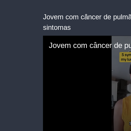
Jovem com câncer de pulmão
sintomas